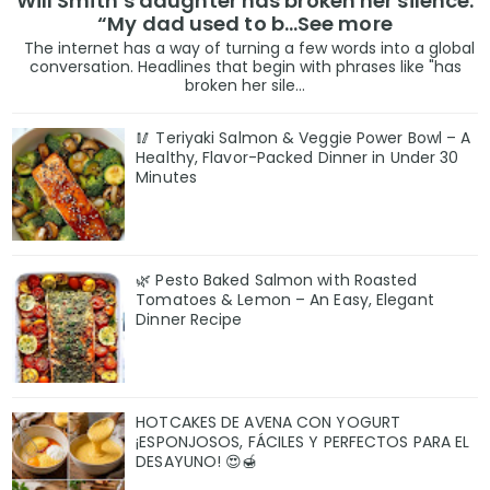
Will Smith’s daughter has broken her silence:
“My dad used to b…See more
The internet has a way of turning a few words into a global
conversation. Headlines that begin with phrases like "has
broken her sile...
🥢 Teriyaki Salmon & Veggie Power Bowl – A
Healthy, Flavor-Packed Dinner in Under 30
Minutes
🌿 Pesto Baked Salmon with Roasted
Tomatoes & Lemon – An Easy, Elegant
Dinner Recipe
HOTCAKES DE AVENA CON YOGURT
¡ESPONJOSOS, FÁCILES Y PERFECTOS PARA EL
DESAYUNO! 😍🍯