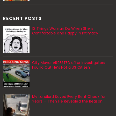
RECENT POSTS
12 Things Woman Do When She is
Comfortable and Happy in Intimacy!
City Mayor ARRESTED after Investigators
Found Out He’s Not a US Citizen
My Landlord Saved Every Rent Check for
Years — Then He Revealed the Reason